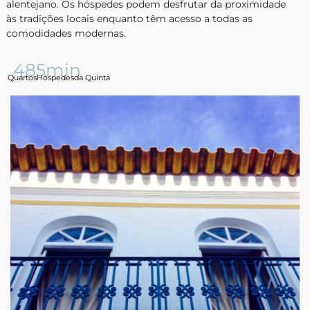
alentejano. Os hóspedes podem desfrutar da proximidade
às tradições locais enquanto têm acesso a todas as
comodidades modernas.
4
8
5min
Quartos
Hóspedes
da Quinta